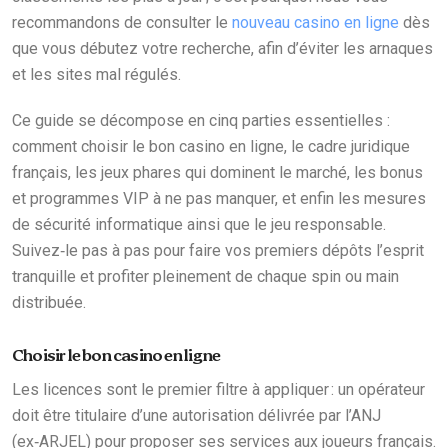
recommandons de consulter le
nouveau casino en ligne
dès
que vous débutez votre recherche, afin d’éviter les arnaques
et les sites mal régulés.
Ce guide se décompose en cinq parties essentielles :
comment choisir le bon casino en ligne, le cadre juridique
français, les jeux phares qui dominent le marché, les bonus
et programmes VIP à ne pas manquer, et enfin les mesures
de sécurité informatique ainsi que le jeu responsable.
Suivez‑le pas à pas pour faire vos premiers dépôts l’esprit
tranquille et profiter pleinement de chaque spin ou main
distribuée.
Choisir le bon casino en ligne
Les licences sont le premier filtre à appliquer : un opérateur
doit être titulaire d’une autorisation délivrée par l’ANJ
(ex‑ARJEL) pour proposer ses services aux joueurs français.