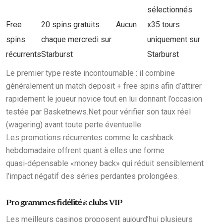
sélectionnés
Free
20 spins gratuits
Aucun
x35 tours
spins
chaque mercredi sur
uniquement sur
récurrents
Starburst
Starburst
Le premier type reste incontournable : il combine
généralement un match deposit + free spins afin d’attirer
rapidement le joueur novice tout en lui donnant l’occasion
testée par Basketnews.Net pour vérifier son taux réel
(
wagering
) avant toute perte éventuelle.
Les promotions récurrentes comme le cashback
hebdomadaire offrent quant à elles une forme
quasi‑dépensable «​money back​» qui réduit sensiblement
l’impact négatif des séries perdantes prolongées.
Programmes fidélité / clubs VIP
Les meilleurs casinos proposent aujourd’hui plusieurs