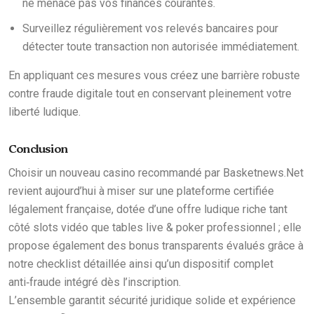
ne menace pas vos finances courantes.
Surveillez régulièrement vos relevés bancaires pour
détecter toute transaction non autorisée immédiatement.
En appliquant ces mesures vous créez une barrière robuste
contre fraude digitale tout en conservant pleinement votre
liberté ludique.
Conclusion
Choisir un nouveau casino recommandé par Basketnews.Net
revient aujourd’hui à miser sur une plateforme certifiée
légalement française, dotée d’une offre ludique riche tant
côté slots vidéo que tables live & poker professionnel ; elle
propose également des bonus transparents évalués grâce à
notre checklist détaillée ainsi qu’un dispositif complet
anti‑fraude intégré dès l’inscription.
L’ensemble garantit sécurité juridique solide et expérience