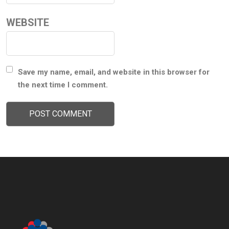
WEBSITE
Save my name, email, and website in this browser for
the next time I comment.