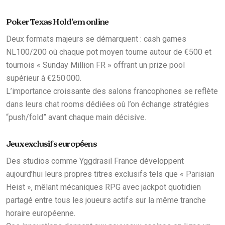
Poker Texas Hold’em online
Deux formats majeurs se démarquent : cash games
NL100/200 où chaque pot moyen tourne autour de €500 et
tournois « Sunday Million FR » offrant un prize pool
supérieur à €250 000.
L’importance croissante des salons francophones se reflète
dans leurs chat rooms dédiées où l’on échange stratégies
“push/fold” avant chaque main décisive.
Jeux exclusifs européens
Des studios comme Yggdrasil France développent
aujourd’hui leurs propres titres exclusifs tels que « Parisian
Heist », mêlant mécaniques RPG avec jackpot quotidien
partagé entre tous les joueurs actifs sur la même tranche
horaire européenne.