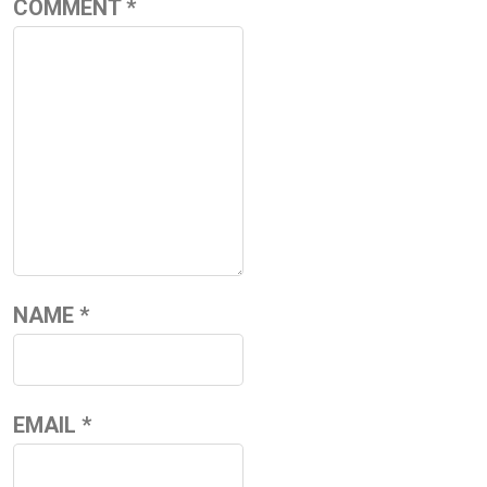
COMMENT
*
NAME
*
EMAIL
*