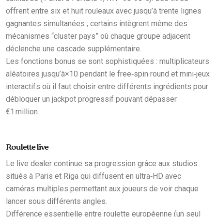
offrent entre six et huit rouleaux avec jusqu’à trente lignes
gagnantes simultanées ; certains intègrent même des
mécanismes “cluster pays” où chaque groupe adjacent
déclenche une cascade supplémentaire.
Les fonctions bonus se sont sophisti­quées : multiplicateurs
aléatoires jusqu’à×10 pendant le free‑spin round et mini‑jeux
interactifs où il faut choisir entre différents ingrédients pour
débloquer un jackpot progressif pouvant dépasser
€1 million.
Roulette live
Le live dealer continue sa progression grâce aux studios
situés à Paris et Riga qui diffusent en ultra‑HD avec
caméras multiples permettant aux joueurs de voir chaque
lancer sous différents angles.
Différence essentielle entre roulette européenne (un seul