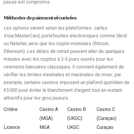
passe est compromis.
Méthodes de paiement sécurisées
Les options varient selon les plateformes : cartes
Visa/MasterCard, portefeuilles électroniques comme Skrill
ou Neteller, ainsi que les crypto‑monnaies (Bitcoin,
Ethereum). Les délais de retrait peuvent aller de quelques
minutes avec les cryptos à 3‑5 jours ouvrés pour les
virements bancaires classiques. Il convient également de
vérifier les limites minimales et maximales de mise ; par
exemple, certains casinos imposent un plafond quotidien de
€5 000 pour éviter le blanchiment d’argent tout en restant
attractifs pour les gros joueurs.
Critère
Casino A
Casino B
Casino C
(MGA)
(UKGC)
(Curaçao)
Licence
MGA
UKGC
Curaçao