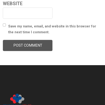
WEBSITE
Save my name, email, and website in this browser for
the next time I comment.