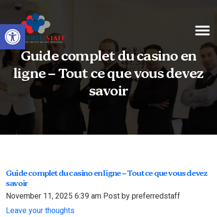
Open toolbar
Guide complet du casino en
ligne – Tout ce que vous devez
savoir
Guide complet du casino en ligne – Tout ce que vous devez
savoir
November 11, 2025 6:39 am
Post by preferredstaff
Leave your thoughts