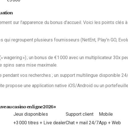
luation
ement sur l’apparence du bonus d’accueil. Voici les points clés à
es qui regroupent plusieurs fournisseurs (NetEnt, Play’n GO, Evolu
te (« wagering ») ; un bonus de €1 000 avec un multiplicateur 30x 
e spins sans mise maximale.
live pendant vos recherches ; un support multilingue disponible 24
te propose une application native iOS/Android ou un portefeuille
veau casino en ligne 2026 »
Jeux disponibles
Support client
Mobile
+3 000 titres + Live dealer
Chat + mail 24/7
App + Web