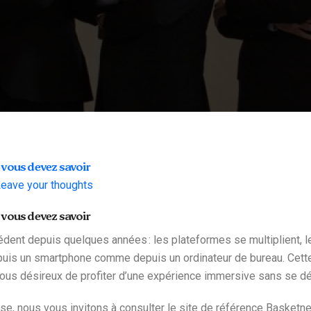
 vous devez savoir
eave your thoughts
 vous devez savoir
édent depuis quelques années : les plateformes se multiplient, 
epuis un smartphone comme depuis un ordinateur de bureau. Cette 
tous désireux de profiter d’une expérience immersive sans se dé
se, nous vous invitons à consulter le site de référence Basketn