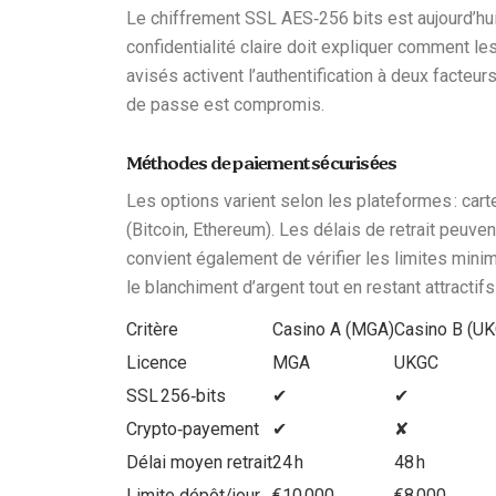
Le chiffrement SSL AES‑256 bits est aujourd’hui
confidentialité claire doit expliquer comment 
avisés activent l’authentification à deux facte
de passe est compromis.
Méthodes de paiement sécurisées
Les options varient selon les plateformes : car
(Bitcoin, Ethereum). Les délais de retrait peuve
convient également de vérifier les limites mini
le blanchiment d’argent tout en restant attractif
Critère
Casino A (MGA)
Casino B (U
Licence
MGA
UKGC
SSL 256‑bits
✔︎
✔︎
Crypto‑payement
✔︎
✘
Délai moyen retrait
24 h
48 h
Limite dépôt/jour
€10 000
€8 000