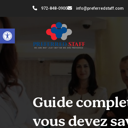
972-848-0900
info@preferredstaff.com
Open toolbar
Guide complet
vous devez sa