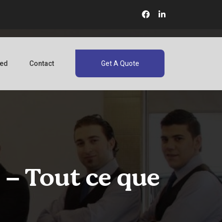
red
Contact
Get A Quote
 – Tout ce que