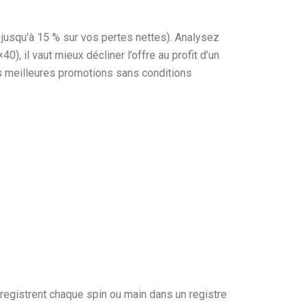
jusqu’à 15 % sur vos pertes nettes). Analysez
, il vaut mieux décliner l’offre au profit d’un
 meilleures promotions sans conditions
nregistrent chaque spin ou main dans un registre