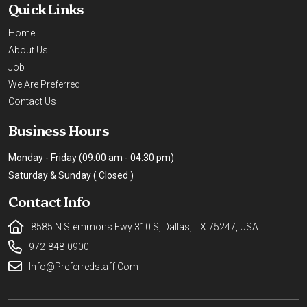
Quick Links
Home
About Us
Job
We Are Preferred
Contact Us
Business Hours
Monday - Friday (09.00 am - 04:30 pm)
Saturday & Sunday ( Closed )
Contact Info
8585 N Stemmons Fwy 310 S, Dallas, TX 75247, USA
972-848-0900
Info@preferredstaff.com