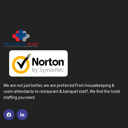
We are not just better, we are preferred From housekeeping &
room attendants to restaurant & banquet staff, We find the hotel
staffing you need.