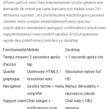
offrent parfois zéro frais transactionnel.\n\nEn général une
demande de retrait par carte bancaire est traitée sous 24–
48 heures ouvrées ; les portefeuilles électroniques peuvent
créditer votre compte immédiatement alors que les
crypto‑débits demandent quelques confirmations blockchain
supplémentaires mais restent rapides.\n\nComparaison
rapide des plateformes mobiles vs desktop
Fonctionnalité
Mobile
Desktop
Temps moyen
< 2 secondes après
< 1 seconde après clic
d’accès
tap
Qualité
Optimisée HTML5 /
Résolution native full
graphique
résolution auto
HD
Navigation
Gestes tactile + menu
Menus déroulants +
simplifié
raccourcis clavier
Support client
Chat intégré +
Chat web + FAQ
notifications push
étendue