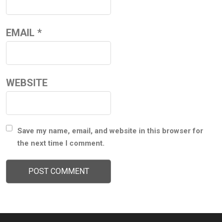
EMAIL
*
WEBSITE
Save my name, email, and website in this browser for
the next time I comment.