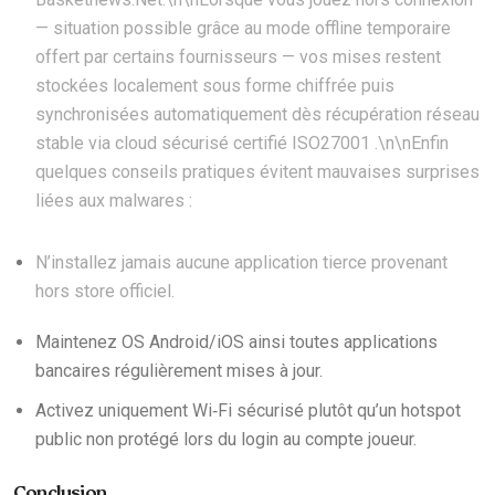
— situation possible grâce au mode offline temporaire
offert par certains fournisseurs — vos mises restent
stockées localement sous forme chiffrée puis
synchronisées automatiquement dès récupération réseau
stable via cloud sécurisé certifié ISO27001 .\n\nEnfin
quelques conseils pratiques évitent mauvaises surprises
liées aux malwares :
N’installez jamais aucune application tierce provenant
hors store officiel.
Maintenez OS Android/iOS ainsi toutes applications
bancaires régulièrement mises à jour.
Activez uniquement Wi‑Fi sécurisé plutôt qu’un hotspot
public non protégé lors du login au compte joueur.
Conclusion