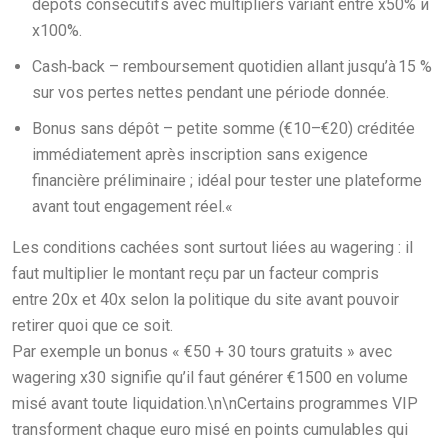
dépôts consécutifs avec multipliers variant entre x50% и
x100%.
Cash‑back
– remboursement quotidien allant jusqu’à 15 %
sur vos pertes nettes pendant une période donnée.
Bonus sans dépôt
– petite somme (€10–€20) créditée
immédiatement après inscription sans exigence
financière préliminaire ; idéal pour tester une plateforme
avant tout engagement réel.«
Les conditions cachées sont surtout liées au wagering : il
faut multiplier le montant reçu par un facteur compris
entre 20x et 40x selon la politique du site avant pouvoir
retirer quoi que ce soit.
Par exemple un bonus « €50 + 30 tours gratuits » avec
wagering x30 signifie qu’il faut générer €1500 en volume
misé avant toute liquidation.\n\nCertains programmes VIP
transforment chaque euro misé en points cumulables qui