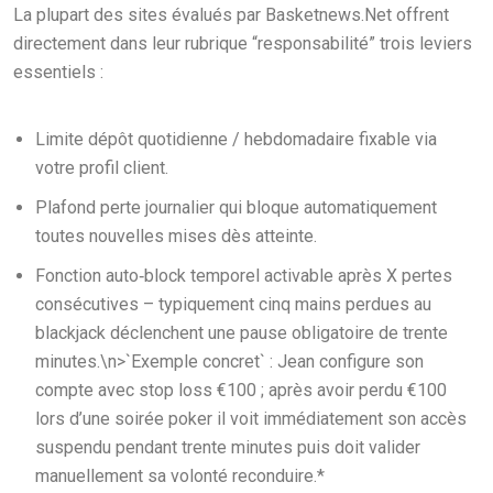
La plupart des sites évalués par Basketnews.Net offrent
directement dans leur rubrique “responsabilité” trois leviers
essentiels :
Limite dépôt quotidienne / hebdomadaire fixable via
votre profil client.
Plafond perte journalier qui bloque automatiquement
toutes nouvelles mises dès atteinte.
Fonction auto‑block temporel activable après X pertes
consécutives – typiquement cinq mains perdues au
blackjack déclenchent une pause obligatoire de trente
minutes.\n>`Exemple concret` : Jean configure son
compte avec stop loss €100 ; après avoir perdu €100
lors d’une soirée poker il voit immédiatement son accès
suspendu pendant trente minutes puis doit valider
manuellement sa volonté reconduire.*