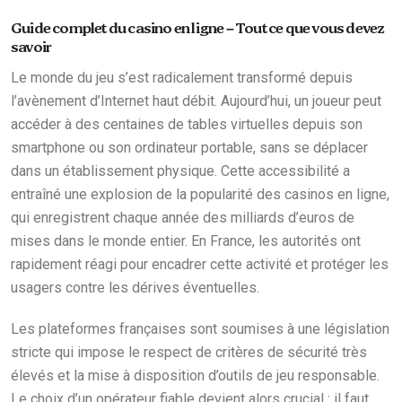
Guide complet du casino en ligne – Tout ce que vous devez
savoir
Le monde du jeu s’est radicalement transformé depuis
l’avènement d’Internet haut débit. Aujourd’hui, un joueur peut
accéder à des centaines de tables virtuelles depuis son
smartphone ou son ordinateur portable, sans se déplacer
dans un établissement physique. Cette accessibilité a
entraîné une explosion de la popularité des casinos en ligne,
qui enregistrent chaque année des milliards d’euros de
mises dans le monde entier. En France, les autorités ont
rapidement réagi pour encadrer cette activité et protéger les
usagers contre les dérives éventuelles.
Les plateformes françaises sont soumises à une législation
stricte qui impose le respect de critères de sécurité très
élevés et la mise à disposition d’outils de jeu responsable.
Le choix d’un opérateur fiable devient alors crucial : il faut