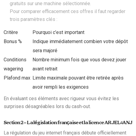
gratuits
sur une machine sélectionnée.
Pour comparer efficacement ces offres il faut regarder
trois paramètres clés :
Critère
Pourquoi c’est important
Bonus %
Indique immédiatement combien votre dépôt
sera majoré
Conditions
Nombre minimum fois que vous devez jouer
wagering
avant retrait
Plafond max
Limite maximale pouvant être retirée après
avoir rempli les exigences
En évaluant ces éléments avec rigueur vous évitez les
surprises désagréables lors du cash‑out.
Section 2 – La législation française et la licence ARJEL/ANJ
La régulation du jeu internet français débute officiellement