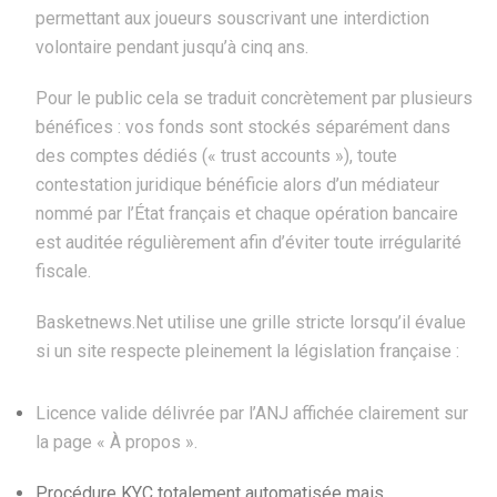
permettant aux joueurs souscrivant une interdiction
volontaire pendant jusqu’à cinq ans.
Pour le public cela se traduit concrètement par plusieurs
bénéfices : vos fonds sont stockés séparément dans
des comptes dédiés (« trust accounts »), toute
contestation juridique bénéficie alors d’un médiateur
nommé par l’État français et chaque opération bancaire
est auditée régulièrement afin d’éviter toute irrégularité
fiscale.
Basketnews.Net utilise une grille stricte lorsqu’il évalue
si un site respecte pleinement la législation française :
Licence valide délivrée par l’ANJ affichée clairement sur
la page « À propos ».
Procédure KYC totalement automatisée mais