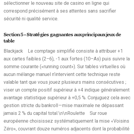
sélectionner le nouveau site de casino en ligne qui
correspond précisément à ses attentes sans sacrifier
sécurité ni qualité service.
Section 5 – Stratégies gagnantes aux principaux jeux de
table
Blackjack
Le comptage simplifié consiste à attribuer +1
aux cartes faibles (2–6), -1 aux fortes (10–As) puis suivre la
somme courante («​running count​»). Sur tables virtuelles où
aucun mélange manuel n’intervient cette technique reste
valable tant que vous jouez plusieurs mains consécutives ;
viser un compte positif supérieur à +4 indique généralement
avantage statistique supérieur à +0,5 %. Conjuguez cela avec
gestion stricte du bankroll — mise maximale ne dépassant
jamais 2 % du capital total.\n\n
Roulette
Sur roue
européenne choisissez systématiquement la mise «​Voisins
Zéro​», couvrant douze numéros adjacents dont la probabilité