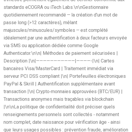
standards eCOGRA ou iTech Labs.\n\nGestionnaire
quotidiennement recommandé — la création d’un mot de
passe long (>12 caractères), mêlant
majuscules/minuscules/symboles — est complété
idéalement par une authentification à deux facteurs envoyée
via SMS ou application dédiée comme Google
Authenticator.\n\n| Méthodes de paiement sécurisées |
Description |\n|———————————|————-|\n| Cartes
bancaires Visa/MasterCard | Traitement immédiat via
serveur PCI DSS compliant |\n| Portefeuilles électroniques
PayPal & Skrill | Authentification supplémentaire avant
transaction |\n| Crypto‑monnaies approuvées (BTC/EUR) |
Transactions anonymes mais traçables via blockchain
|\n\nLa politique de confidentialité doit préciser quels
renseignements personnels sont collectés ‑ notamment
nom complet, date naissance pour vérification âge ‑ ainsi
que leurs usages possibles : prévention fraude, amélioration