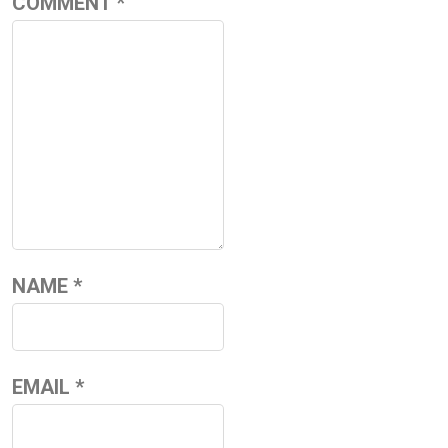
COMMENT
*
NAME
*
EMAIL
*