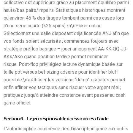
collective est supérieure grâce au placement équilibré parmi
hauts/bas pairs/impairs. Statistiques historiques montrent
qu’environ
45 %
des tirages tombent parmi ces cases lors
d’une série courte (<25 spins).\n\n
Poker online
Sélectionnez une salle disposant déjà licencée ANJ afin que
vos fonds soient sécurisés ; commencez toujours avec
stratégie préflop basique ­– jouer uniquement AA‐KK‐QQ‐JJ‐
AKs/AKo quand position tardive permet minimiser
risque. Post‑flop privilégiez lecture dynamique basée sur
taille pot versus bet sizing adverse pour identifier bluff
possible.\n\nUtiliser les versions “démo” gratuites permet
enfin affiner vos tactiques sans risquer votre argent réel ;
pratiquez jusqu’à atteindre constance avant passer au cash
game officiel.
Section 6 – Le jeu responsable & ressources d’aide
L’autodiscipline commence dès l’inscription grâce aux outils