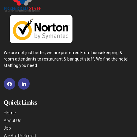
We are not just better, we are preferred From housekeeping &
room attendants to restaurant & banquet staff, We find the hotel
staffing you need.
Quick Links
Home
About Us
Job
We Are Preferred